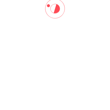
ng elit, sed do eiusmod tempor incididunt ut labore et
ltrices gravida. Risus commodo viverra maecenas
ng elit, sed do eiusmod tempor incididunt ut labore et
ltrices gravida. Risus commodo viverra maecenas
ng elit, sed do eiusmod tempor incididunt ut labore et